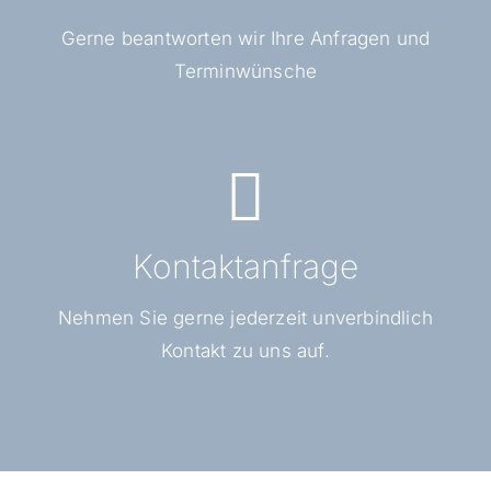
Gerne beantworten wir Ihre Anfragen und
Terminwünsche
Schreiben Sie uns
Email: fauck@silvia-fauck.de
Kontaktanfrage
Kontaktformular
Nehmen Sie gerne jederzeit unverbindlich
Kontakt zu uns auf.