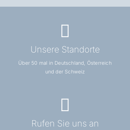
Hier finden Sie uns
Unsere Standorte
Standortpartner finden
Über 50 mal in Deutschland, Österreich
und der Schweiz
Rufen Sie uns an
Rufen Sie uns an
Tel. 0173-2187895