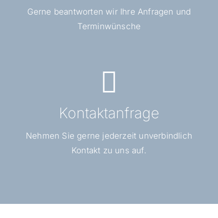
Gerne beantworten wir Ihre Anfragen und
Terminwünsche
Schreiben Sie uns
Email: fauck@silvia-fauck.de
Kontaktanfrage
Kontaktformular
Nehmen Sie gerne jederzeit unverbindlich
Kontakt zu uns auf.