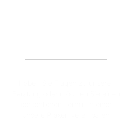
Jetzt Termin
vereinbaren!
Haben Sie Fragen zu unserer
Beratung oder möchten Sie einen
persönlichen Termin in einer
unsere Praxen vereinbaren