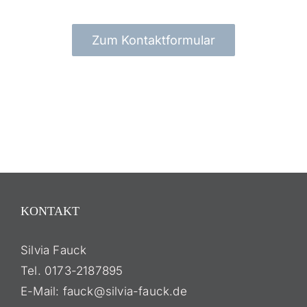
Zum Kontaktformular
KONTAKT
Silvia Fauck
Tel. 0173-2187895
E-Mail: fauck@silvia-fauck.de